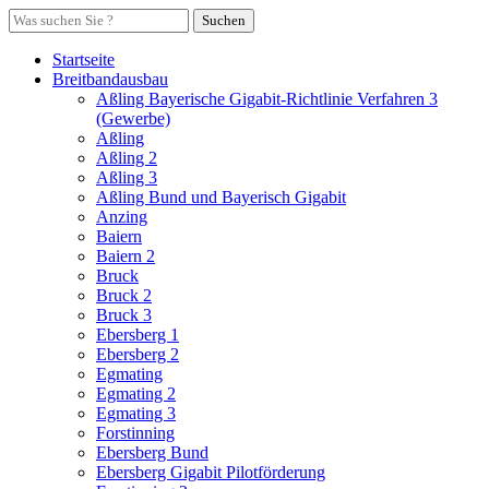
Suchen
Startseite
Breitbandausbau
Aßling Bayerische Gigabit-Richtlinie Verfahren 3
(Gewerbe)
Aßling
Aßling 2
Aßling 3
Aßling Bund und Bayerisch Gigabit
Anzing
Baiern
Baiern 2
Bruck
Bruck 2
Bruck 3
Ebersberg 1
Ebersberg 2
Egmating
Egmating 2
Egmating 3
Forstinning
Ebersberg Bund
Ebersberg Gigabit Pilotförderung