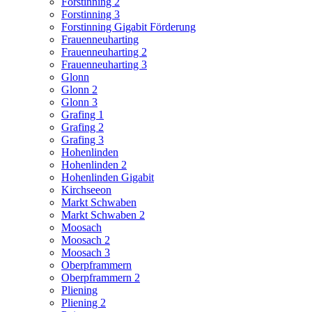
Forstinning 2
Forstinning 3
Forstinning Gigabit Förderung
Frauenneuharting
Frauenneuharting 2
Frauenneuharting 3
Glonn
Glonn 2
Glonn 3
Grafing 1
Grafing 2
Grafing 3
Hohenlinden
Hohenlinden 2
Hohenlinden Gigabit
Kirchseeon
Markt Schwaben
Markt Schwaben 2
Moosach
Moosach 2
Moosach 3
Oberpframmern
Oberpframmern 2
Pliening
Pliening 2