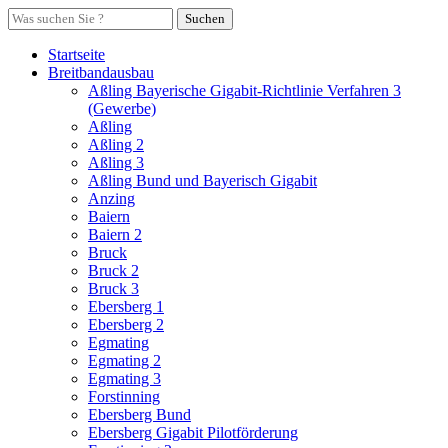
Suchen
Startseite
Breitbandausbau
Aßling Bayerische Gigabit-Richtlinie Verfahren 3
(Gewerbe)
Aßling
Aßling 2
Aßling 3
Aßling Bund und Bayerisch Gigabit
Anzing
Baiern
Baiern 2
Bruck
Bruck 2
Bruck 3
Ebersberg 1
Ebersberg 2
Egmating
Egmating 2
Egmating 3
Forstinning
Ebersberg Bund
Ebersberg Gigabit Pilotförderung