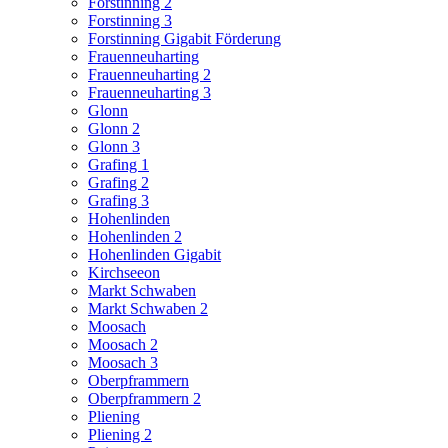
Forstinning 2
Forstinning 3
Forstinning Gigabit Förderung
Frauenneuharting
Frauenneuharting 2
Frauenneuharting 3
Glonn
Glonn 2
Glonn 3
Grafing 1
Grafing 2
Grafing 3
Hohenlinden
Hohenlinden 2
Hohenlinden Gigabit
Kirchseeon
Markt Schwaben
Markt Schwaben 2
Moosach
Moosach 2
Moosach 3
Oberpframmern
Oberpframmern 2
Pliening
Pliening 2