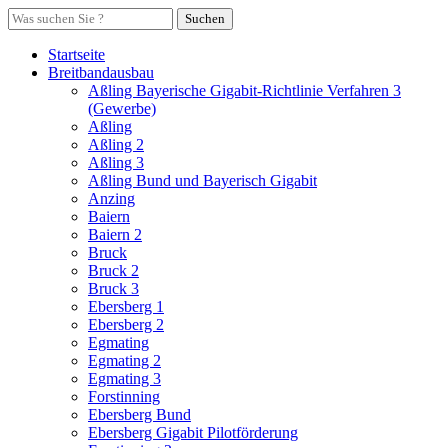
Suchen
Startseite
Breitbandausbau
Aßling Bayerische Gigabit-Richtlinie Verfahren 3
(Gewerbe)
Aßling
Aßling 2
Aßling 3
Aßling Bund und Bayerisch Gigabit
Anzing
Baiern
Baiern 2
Bruck
Bruck 2
Bruck 3
Ebersberg 1
Ebersberg 2
Egmating
Egmating 2
Egmating 3
Forstinning
Ebersberg Bund
Ebersberg Gigabit Pilotförderung