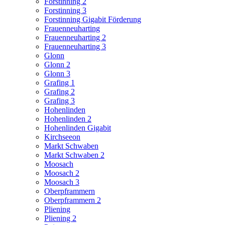
Forstinning 2
Forstinning 3
Forstinning Gigabit Förderung
Frauenneuharting
Frauenneuharting 2
Frauenneuharting 3
Glonn
Glonn 2
Glonn 3
Grafing 1
Grafing 2
Grafing 3
Hohenlinden
Hohenlinden 2
Hohenlinden Gigabit
Kirchseeon
Markt Schwaben
Markt Schwaben 2
Moosach
Moosach 2
Moosach 3
Oberpframmern
Oberpframmern 2
Pliening
Pliening 2