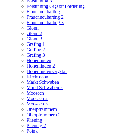
Forstinning 3
Forstinning Gigabit Förderung
Frauenneuharting
Frauenneuharting 2
Frauenneuharting 3
Glonn
Glonn 2
Glonn 3
Grafing 1
Grafing 2
Grafing 3
Hohenlinden
Hohenlinden 2
Hohenlinden Gigabit
Kirchseeon
Markt Schwaben
Markt Schwaben 2
Moosach
Moosach 2
Moosach 3
Oberpframmern
Oberpframmern 2
Pliening
Pliening 2
Poing