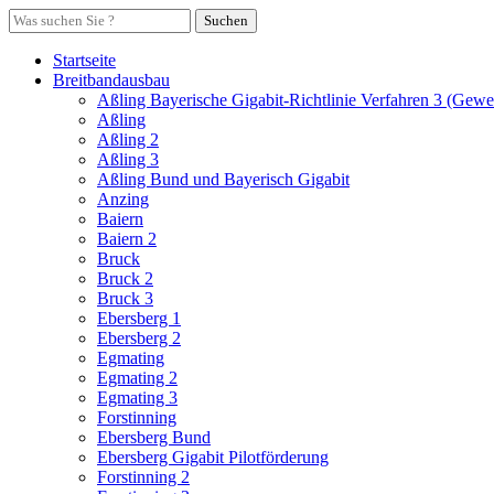
Suchen
Startseite
Breitbandausbau
Aßling Bayerische Gigabit-Richtlinie Verfahren 3 (Gewe
Aßling
Aßling 2
Aßling 3
Aßling Bund und Bayerisch Gigabit
Anzing
Baiern
Baiern 2
Bruck
Bruck 2
Bruck 3
Ebersberg 1
Ebersberg 2
Egmating
Egmating 2
Egmating 3
Forstinning
Ebersberg Bund
Ebersberg Gigabit Pilotförderung
Forstinning 2