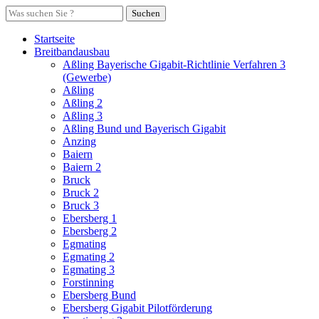
Suchen
Startseite
Breitbandausbau
Aßling Bayerische Gigabit-Richtlinie Verfahren 3
(Gewerbe)
Aßling
Aßling 2
Aßling 3
Aßling Bund und Bayerisch Gigabit
Anzing
Baiern
Baiern 2
Bruck
Bruck 2
Bruck 3
Ebersberg 1
Ebersberg 2
Egmating
Egmating 2
Egmating 3
Forstinning
Ebersberg Bund
Ebersberg Gigabit Pilotförderung