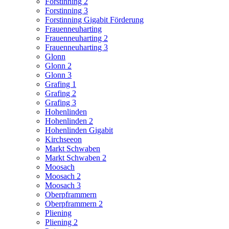
Forstinning 2
Forstinning 3
Forstinning Gigabit Förderung
Frauenneuharting
Frauenneuharting 2
Frauenneuharting 3
Glonn
Glonn 2
Glonn 3
Grafing 1
Grafing 2
Grafing 3
Hohenlinden
Hohenlinden 2
Hohenlinden Gigabit
Kirchseeon
Markt Schwaben
Markt Schwaben 2
Moosach
Moosach 2
Moosach 3
Oberpframmern
Oberpframmern 2
Pliening
Pliening 2