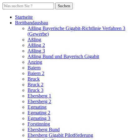
Suchen
Startseite
Breitbandausbau
Aßling Bayerische Gigabit-Richtlinie Verfahren 3
(Gewerbe)
Aßling
Aßling 2
Aßling 3
Aßling Bund und Bayerisch Gigabit
Anzing
Baiern
Baiern 2
Bruck
Bruck 2
Bruck 3
Ebersberg 1
Ebersberg 2
Egmating
Egmating 2
Egmating 3
Forstinning
Ebersberg Bund
Ebersberg Gigabit Pilotförderung