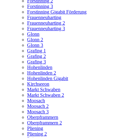
Forstinning 2
Forstinning 3
Forstinning Gigabit Förderung
Frauenneuharting
Frauenneuharting 2
Frauenneuharting 3
Glonn
Glonn 2
Glonn 3
Grafing 1
Grafing 2
Grafing 3
Hohenlinden
Hohenlinden 2
Hohenlinden Gigabit
Kirchseeon
Markt Schwaben
Markt Schwaben 2
Moosach
Moosach 2
Moosach 3
Oberpframmern
Oberpframmern 2
Pliening
Pliening 2