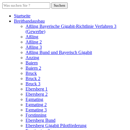
Suchen
Startseite
Breitbandausbau
Aßling Bayerische Gigabit-Richtlinie Verfahren 3
(Gewerbe)
Aßling
Aßling 2
Aßling 3
Aßling Bund und Bayerisch Gigabit
Anzing
Baiern
Baiern 2
Bruck
Bruck 2
Bruck 3
Ebersberg 1
Ebersberg 2
Egmating
Egmating 2
Egmating 3
Forstinning
Ebersberg Bund
Ebersberg Gigabit Pilotförderung