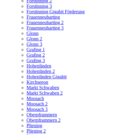
Forstinning 2
Forstinning 3
Forstinning Gigabit Förderung
Frauenneuharting
Frauenneuharting 2
Frauenneuharting 3
Glonn
Glonn 2
Glonn 3
Grafing 1
Grafing 2
Grafing 3
Hohenlinden
Hohenlinden 2
Hohenlinden Gigabit
Kirchseeon
Markt Schwaben
Markt Schwaben 2
Moosach
Moosach 2
Moosach 3
Oberpframmern
Oberpframmern 2
Pliening
Pliening 2